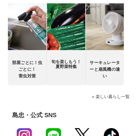
旬を楽しもう！
部屋ごとに！虫
サーキュレータ
夏野菜特集
ごとに！
ーと扇風機の違
害虫対策
い
» 楽しい暮らし一覧
島忠・公式 SNS