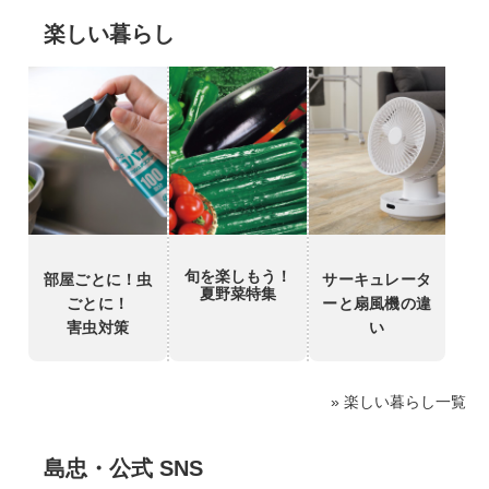
楽しい暮らし
旬を楽しもう！
部屋ごとに！虫
サーキュレータ
夏野菜特集
ごとに！
ーと扇風機の違
害虫対策
い
» 楽しい暮らし一覧
島忠・公式 SNS