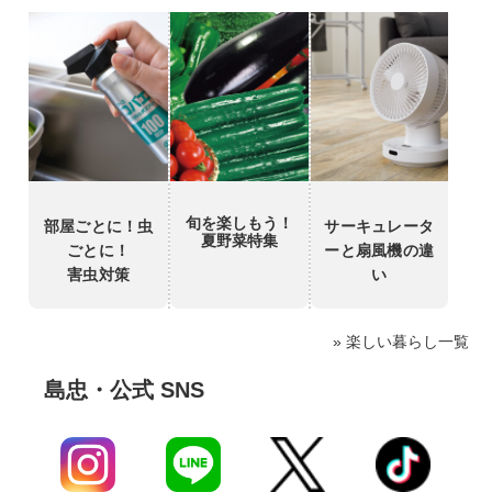
旬を楽しもう！
部屋ごとに！虫
サーキュレータ
夏野菜特集
ごとに！
ーと扇風機の違
害虫対策
い
» 楽しい暮らし一覧
島忠・公式 SNS