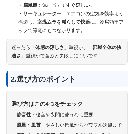
・
扇風機
：体に当てて
すぐ涼しい
。
・
サーキュレーター
：エアコンの空気を効率よく
循環し、
室温ムラを減らして快適
に。冷房効率ア
ップで節電にもつながります。
迷ったら「
体感の涼しさ
」重視か、「
部屋全体の快
適さ
」重視かで選ぶと失敗しにくいです。
2.選び方のポイント
選び方はこの4つをチェック
静音性
：寝室や夜間に使うなら重要
風量・風質
：やさしい微風からパワフル送風まで