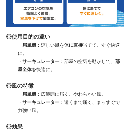
◎使用目的の違い
・
扇風機
：涼しい風を
体に直接
当てて、すぐ快適
に。
・
サーキュレーター
：部屋の空気を動かして、
部
屋全体
を快適に。
◎風の特徴
・
扇風機
：広範囲に届く、やわらかい風。
・
サーキュレーター
：遠くまで届く、まっすぐで
力強い風。
◎効果