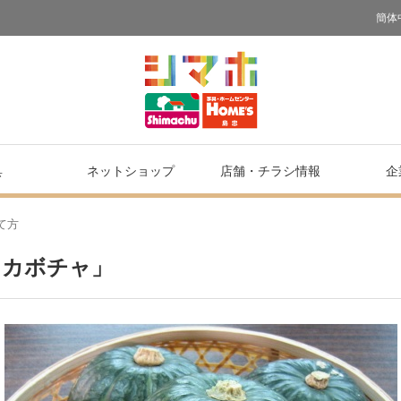
簡体
具
ネットショップ
店舗・
チラシ情報
企
て方
ニカボチャ」